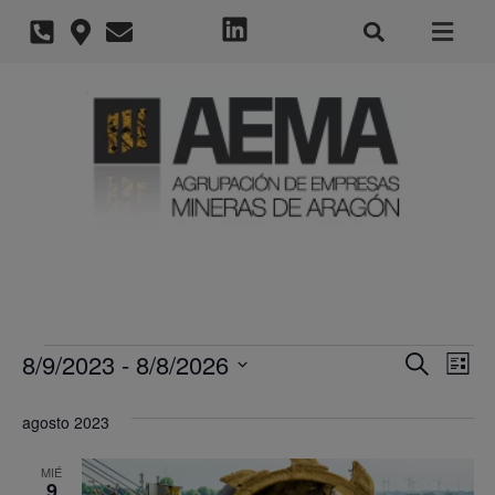
Nave
Na
8/9/2023
 - 
8/8/2026
Buscar
Lista
Selecciona
de
de
la
agosto 2023
fecha.
vi
búsq
de
MIÉ
y
9