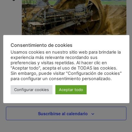
Ev
vista
de
Even
agosto 9, 2023 @ 08:00
-
17:00
Consentimiento de cookies
XII Jornadas de Minería de Aragón
Usamos cookies en nuestro sitio web para brindarle la
experiencia más relevante recordando sus
Cámara Oficial de Comercio, Industria y Servicios de
preferencias y visitas repetidas. Al hacer clic en
Zaragoza
P.º de Isabel la Católica, 2,, Zaragoza, Zaragoza,
"Aceptar todo", acepta el uso de TODAS las cookies.
España
Sin embargo, puede visitar "Configuración de cookies"
para configurar un consentimiento personalizado.
Configurar cookies
Aceptar todo
Eventos
anterior(es)
Hoy
Eventos
siguiente(s)
Suscribirse al calendario