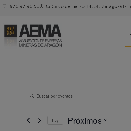
976 97 96 50
C/ Cinco de marzo 14, 3F, Zaragoza.
I
Navegación
Introduce
la
de
palabra
clave.
Busca
búsqueda
Eventos
Próximos
para
Hoy
y
la
Selecciona
palabra