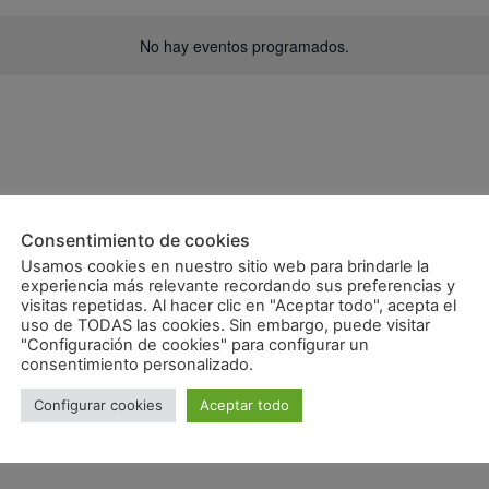
No hay eventos programados.
Consentimiento de cookies
ería de Aragón
Usamos cookies en nuestro sitio web para brindarle la
experiencia más relevante recordando sus preferencias y
visitas repetidas. Al hacer clic en "Aceptar todo", acepta el
stria y Servicios de Zaragoza
P.º de Isabel la Católica, 2,,
uso de TODAS las cookies. Sin embargo, puede visitar
"Configuración de cookies" para configurar un
consentimiento personalizado.
tur adipiscing elit, sed do eiusmod tempor incididunt ut labore
inim veniam, quis nostrud exercitation ullamco laboris nisi ut
Configurar cookies
Aceptar todo
m ipsum dolor sit amet, consectetur adipiscing elit, sed do
 et dolore magna aliqua. Ut […]